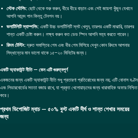
স্টেক স্টেপিং:
ছোট থেকে শুরু করুন, ধীরে ধীরে বাড়ান এবং সেই জায়গা খুঁজুন যেখানে
আপনি আনন্দ পান কিন্তু টেনশন নয়।
ভলাটিলিটি স্যাম্পলিং:
একটি উচ্চ ভলাটিলিটি স্লট খেলুন, তারপর একটি মাঝারি, তারপর
শান্ত একটি চেষ্টা করুন। লক্ষ্য করুন কত ডেড স্পিন আপনি সহ্য করতে পারেন।
রিদম টেস্টিং:
দ্রুত সমাপ্তির গেম এবং ধীর গেম মিশিয়ে দেখুন কোন রিদমে আপনার
সিদ্ধান্তের মান ভালো থাকে ১৫–২০ মিনিটের জন্য।
একটি অ্যাকাউন্ট নীতি — কেন এটি গুরুত্বপূর্ণ
একজনের জন্য একটি অ্যাকাউন্ট নীতি শুধু প্রতারণা প্রতিরোধের জন্য নয়; এটি বোনাস বণ্টন
এবং লিডারবোর্ডের সততা বজায় রাখে, যা প্রকৃত খেলোয়াড়দের জন্য ধারাবাহিক অফার নিশ্চিত
করে।
প্রথম ডিপোজিট ম্যাচ — ৫০% বুস্ট একটি দীর্ঘ ও শান্ত শেখার সময়ের
জন্য