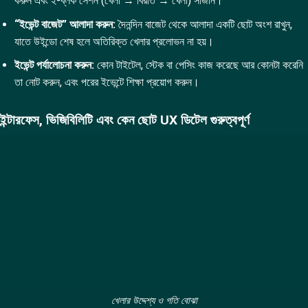
করুন এবং ২-ব্লক সেশন (খেলা → বিরতি → খেলা) সাজান।
“ইভেন্ট বাজেট” আলাদা করুন:
দৈনন্দিন বাজেট থেকে আলাদা একটি ছোট অংশ রাখুন,
যাতে উইন্ডো শেষ হলে অতিরিক্ত খেলার প্রলোভন না হয়।
ইভেন্ট পর্যালোচনা করুন:
কোন টাইটেল, স্টেক বা পেসিং কাজ করেছে আর কোনটা করেনি
তা নোট করুন, এবং পরের ইভেন্টে শিক্ষা প্রয়োগ করুন।
ইন্টারফেস, ভিজিবিলিটি এবং কেন ছোট UX ডিটেল গুরুত্বপূর্ণ
খেলার উদ্দেশ্য ও গতি বোঝা