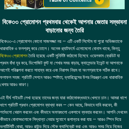
বিকে৩৩ প্রোমোশন প্রথমবার থেকেই আপনার জেতার সম্ভাবনা
বাড়ানোর জন্য তৈরি
বিকে৩৩-এ প্রোমোশন কোনো সাজসজ্জা নয় — এটি একটি সিস্টেম যা পুরো অভিজ্ঞতাকে
ধারাবাহিক ও ফলপ্রসূ করে তোলে। অনেক প্ল্যাটফর্মে এলোমেলো বোনাস থাকে, কিন্তু
বিকে৩৩ প্রোমোশন
তৈরি হয়েছে একটি সুনির্দিষ্ট কাঠামো হিসেবে: ওয়েলকাম ক্রেডিট যা
প্রথম বাঁধা দূর করে, ডিপোজিট বুস্ট যা শেখার সময় বাড়ায়, ক্যালেন্ডার ইভেন্ট যা আপনাকে
আগেই পরিকল্পনা করতে সাহায্য করে এবং নিরাপদ নিয়ম যা অংশগ্রহণকে সঠিক রাখে।
ফলাফল সহজ: প্রতিটি সেশনে আরও স্পষ্টতা, ভ্যারিয়েন্সের উপর নিয়ন্ত্রণ এবং ধারাবাহিক
খেলার আরও কারণ।
এই দীর্ঘ গাইডটি লেখা হয়েছে তাদের জন্য যারা কাঠামোবদ্ধভাবে খেলতে চান। আমরা ধাপে
ধাপে প্রতিটি প্রধান প্রোমোশন ব্যাখ্যা করব — কেন আছে, কিভাবে দাবি করবেন, কী
শর্তগুলো খেয়াল করবেন এবং কীভাবে অফারগুলো একসাথে ব্যবহার করবেন। আপনি দেখবেন
কীভাবে বোনাসগুলোকে সিদ্ধান্ত নেয়ার সুযোগে রূপান্তর করা যায় — আরও স্পিন দিয়ে
ভলাটিলিটি বোঝা, আরও রাউন্ড দিয়ে স্টেক ক্যালিব্রেট করা এবং আরও সময় নিয়ে নিজের