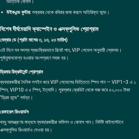
ভিত্তিক বোনাস।
উইকএন্ড বুস্টার:
শুক্রবার থেকে রবিবার জমা করলে অতিরিক্ত ফান্ড।
বিশেষ দীর্ঘমেয়াদি ক্যাম্পেইন ও এক্সক্লুসিভ প্রোগ্রাম
মেম্বার ডে (প্রতি মাসের ৩, ১৩, ২৩ তারিখ)
এই দিনে সব সদস্য স্বয়ংক্রিয়ভাবে রিবেট পান, VIP লেভেল অনুযায়ী স্কেলড।
পূর্বানুমানযোগ্য হওয়ায় অংশগ্রহণ সহজ হয়।
ড্রিমার রিক্রুটমেন্ট প্রোগ্রাম
ব্যবহারকারীরা দৈনিক লগইন করে VIP লেভেলের ভিত্তিতে স্পিন পান — VIP1–3 এ ১
স্পিন, VIP10 এ ৫ স্পিন, ইত্যাদি। পুরস্কার ক্রেডিট থেকে শুরু করে ৫০,০০০ টাকা
“ড্রিম ফান্ড” পর্যন্ত।
রেফারেল রিওয়ার্ডস
বন্ধু আমন্ত্রণের মাধ্যমে ব্যবহারকারীরা কমিশন ও বোনাস পান। নির্দিষ্ট মাইলস্টোনে
এক্সক্লুসিভ রিওয়ার্ডও দেওয়া হয়।