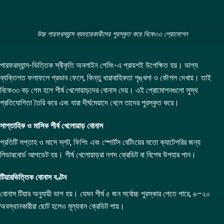
উচ্চ পারফরম্যান্স ব্যবহারকারীদের পুরস্কৃত করে বিকে৩৩ প্রোমোশন
পারফরম্যান্স-ভিত্তিক স্বীকৃতি অনলাইন গেমিং-এ প্রায়শই উপেক্ষিত হয়। ভাগ্য
ব্যক্তিগত ফলাফলে প্রভাব ফেলে, কিন্তু ধারাবাহিকতা শৃঙ্খলা ও কৌশল দেখায়। তাই
বিকে৩৩ বড় গেম হলে শীর্ষ খেলোয়াড়দের বোনাস দেয়। এই প্রোমোশনগুলো সুস্থ
প্রতিযোগিতা তৈরি করে এবং যারা দীর্ঘমেয়াদে খেলে তাদের পুরস্কৃত করে।
সাপ্তাহিক ও মাসিক শীর্ষ খেলোয়াড় বোনাস
প্রতিটি সপ্তাহ ও মাসে স্লট, ফিশিং এবং স্পোর্টস বেটিংয়ের মতো ক্যাটেগরির জন্য
লিডারবোর্ড আপডেট হয়। শীর্ষ খেলোয়াড়রা নগদ ক্রেডিট বা বিশেষ উপহার পান।
টিয়ারভিত্তিক বোনাস বণ্টন
বোনাস টিয়ার অনুযায়ী ভাগ হয়। যেমন শীর্ষ ৫ জন সর্বোচ্চ পুরস্কার পেতে পারে, ৬–২০
অবস্থানকারীরা ছোট হলেও মূল্যবান ক্রেডিট পায়।