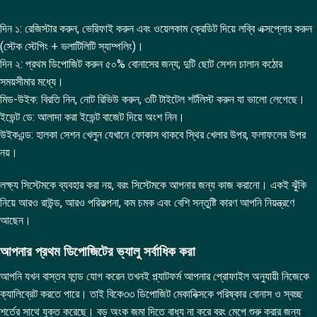
দিন ১: রেজিস্টার করুন, ভেরিফাই করুন এবং ওয়েলকাম ক্রেডিট দিয়ে লব্বি এক্সপ্লোর করুন
(স্টেক স্টেপিং + ভলাটিলিটি স্যাম্পলিং)।
দিন ২: প্রথম ডিপোজিট করুন ৫০% বোনাসের জন্য; দুটি ছোট সেশন চালান কঠোর
সময়সীমার মধ্যে।
মিড-উইক: বিরতি নিন, নোট রিভিউ করুন, ৩টি টাইটেল শর্টলিস্ট করুন যা ভালো লেগেছে।
ইভেন্ট ডে: আলাদা করা ইভেন্ট বাজেট দিয়ে অংশ নিন।
উইকএন্ড: হালকা সেশন খেলুন যেখানে ফোকাস থাকবে স্থির খেলার উপর, ফলাফলের উপর
নয়।
লক্ষ্য সিস্টেমকে ব্যবহার করা নয়, বরং সিস্টেমকে আপনার জন্য কাজ করানো। একই ঝুঁকি
নিয়ে আরও রাউন্ড, আরও পরিকল্পনা, কম চমক এবং বেশি সন্তুষ্টি কারণ আপনি নিয়ন্ত্রণে
আছেন।
আপনার প্রথম ডিপোজিটের ভ্যালু সর্বাধিক করা
আপনি যখন বাস্তব ফান্ড যোগ করেন তখনই প্ল্যাটফর্ম আপনার প্রোফাইল অনুযায়ী নিজেকে
ক্যালিব্রেট করতে পারে। তাই বিকে৩৩ ডিপোজিট মেকানিক্সকে পরিষ্কার বোনাস ও স্বচ্ছ
শর্তের সাথে যুক্ত করেছে। বড় অংক জমা দিতে বাধ্য না করে বরং মেপে শুরু করার জন্য