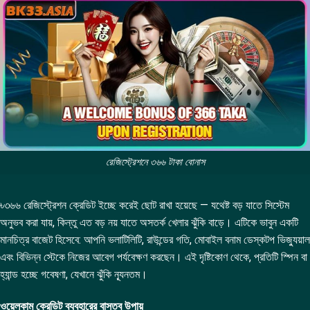
রেজিস্ট্রেশনে ৩৬৬ টাকা বোনাস
৳৩৬৬ রেজিস্ট্রেশন ক্রেডিট ইচ্ছে করেই ছোট রাখা হয়েছে — যথেষ্ট বড় যাতে সিস্টেম
অনুভব করা যায়, কিন্তু এত বড় নয় যাতে অসতর্ক খেলার ঝুঁকি বাড়ে। এটিকে ভাবুন একটি
মানচিত্র বাজেট হিসেবে: আপনি ভলাটিলিটি, রাউন্ডের গতি, মোবাইল বনাম ডেস্কটপ ভিজ্যুয়াল
এবং বিভিন্ন স্টেকে নিজের আবেগ পর্যবেক্ষণ করছেন। এই দৃষ্টিকোণ থেকে, প্রতিটি স্পিন বা
হ্যান্ড হচ্ছে গবেষণা, যেখানে ঝুঁকি ন্যূনতম।
ওয়েলকাম ক্রেডিট ব্যবহারের বাস্তব উপায়