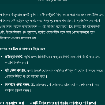
খেলার উদ্দেশ্য ও গতি বোঝা
পরিষ্কার ভিজ্যুয়াল একটি সুবিধা। হাই-কনট্রাস্ট রিল, সহজে পড়া যায় এমন পে-টেবিল এবং
পরিষ্কার বেট কন্ট্রোল ভুল কমায় এবং সিদ্ধান্ত নেয়ার মান বাড়ায়। প্রথম স্পিনের আগে
গেম রুলস প্যানেল ব্যবহার করুন — এটি সাধারণ মনে হতে পারে, কিন্তু যারা কন্ট্রিবিউশন
রেট, ফিচার ট্রিগার এবং ন্যূনতম/সর্বোচ্চ স্টেক সিঁড়ি পড়ে তারা খেলার মাঝপথে হঠাৎ
সিদ্ধান্ত নেওয়ার সম্ভাবনা কম।
সেশন মেকানিক্স যা আপনাকে স্থির রাখে
মাইক্রো-বিরতি:
প্রতি ৪–৬ মিনিটে ৩০ সেকেন্ডের বিরতি মনোযোগ রিসেট করে এবং
অটোপাইলট এড়ায়।
দুটি স্টেক পদ্ধতি:
একটি ডিফল্ট স্টেক এবং একটি ছোট “ক্লিপ” স্টেক যা শুকনো সময়ে
খেলাকে টিকিয়ে রাখতে সাহায্য করে।
সিগনালে এক্সিট করুন:
টিল্ট, তাড়াহুড়ো, বা জোর করে তাড়া করা = সেশন শেষ। পরে
ফলাফল রিভিউ করুন।
সব একসাথে করা — একটি উদাহরণস্বরূপ প্রথম সপ্তাহের পরিকল্পনা