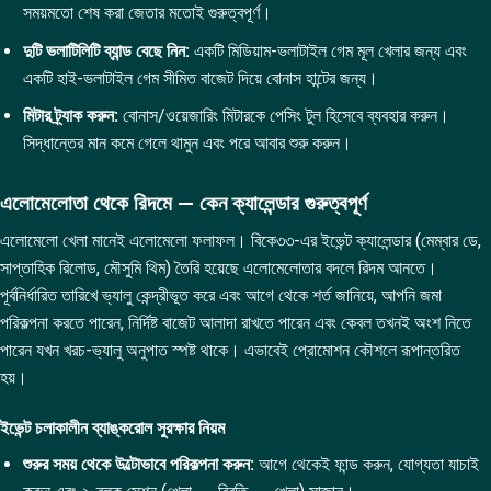
সময়মতো শেষ করা জেতার মতোই গুরুত্বপূর্ণ।
দুটি ভলাটিলিটি ব্যান্ড বেছে নিন:
একটি মিডিয়াম-ভলাটাইল গেম মূল খেলার জন্য এবং
একটি হাই-ভলাটাইল গেম সীমিত বাজেট দিয়ে বোনাস হান্টের জন্য।
মিটার ট্র্যাক করুন:
বোনাস/ওয়েজারিং মিটারকে পেসিং টুল হিসেবে ব্যবহার করুন।
সিদ্ধান্তের মান কমে গেলে থামুন এবং পরে আবার শুরু করুন।
এলোমেলোতা থেকে রিদমে — কেন ক্যালেন্ডার গুরুত্বপূর্ণ
এলোমেলো খেলা মানেই এলোমেলো ফলাফল। বিকে৩৩-এর ইভেন্ট ক্যালেন্ডার (মেম্বার ডে,
সাপ্তাহিক রিলোড, মৌসুমি থিম) তৈরি হয়েছে এলোমেলোতার বদলে রিদম আনতে।
পূর্বনির্ধারিত তারিখে ভ্যালু কেন্দ্রীভূত করে এবং আগে থেকে শর্ত জানিয়ে, আপনি জমা
পরিকল্পনা করতে পারেন, নির্দিষ্ট বাজেট আলাদা রাখতে পারেন এবং কেবল তখনই অংশ নিতে
পারেন যখন খরচ-ভ্যালু অনুপাত স্পষ্ট থাকে। এভাবেই প্রোমোশন কৌশলে রূপান্তরিত
হয়।
ইভেন্ট চলাকালীন ব্যাঙ্করোল সুরক্ষার নিয়ম
শুরুর সময় থেকে উল্টোভাবে পরিকল্পনা করুন:
আগে থেকেই ফান্ড করুন, যোগ্যতা যাচাই