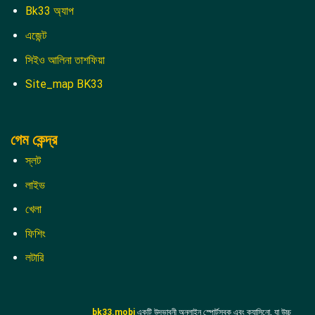
Bk33 অ্যাপ
এজেন্ট
সিইও আলিনা তাশফিয়া
Site_map BK33
গেম কেন্দ্র
স্লট
লাইভ
খেলা
ফিশিং
লটারি
bk33.mobi
একটি উদ্ভাবনী অনলাইন স্পোর্টসবুক এবং ক্যাসিনো, যা উচ্চ