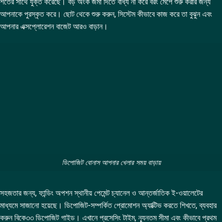
শর্তের সাথে যুক্ত করেছে। বড় অংক জমা দিতে বাধ্য না করে বরং মেপে শুরু করার জন্য
আপনাকে পুরস্কৃত করে। ছোট থেকে শুরু করুন, সিস্টেম কীভাবে কাজ করে তা বুঝুন এবং
আপনার এক্সপ্লোরেশন বাজেট আরও বাড়ান।
ডিপোজিট বোনাস আপনার খেলার সময় বাড়ায়
সহজতার জন্য, ফান্ডিং অপশন স্থানীয় পেমেন্ট চ্যানেল ও আন্তর্জাতিক ই-ওয়ালেটের
মাধ্যমে সাজানো হয়েছে। ডিপোজিট-সম্পর্কিত প্রোমোশন অ্যাক্টিভ করতে শিখতে, ব্যবহার
করুন বিকে৩৩ ডিপোজিট গাইড। এখানে প্রসেসিং টাইম, ন্যূনতম সীমা এবং কীভাবে প্রথম