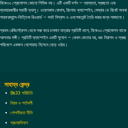
বিকে৩৩ প্রোমোশন কোনো গিমিক নয়। এটি একটি দর্শন — ন্যায্যতা, স্বচ্ছতা এবং
ব্যবহারকারীর স্থায়ী ভ্যালু। ওয়েলকাম বোনাস, রিলোড ক্যাম্পেইন, মেম্বার ডে রিবেট অথবা
পারফরম্যান্স-ভিত্তিক রিওয়ার্ড — সবই বিশ্বাস ও এনগেজমেন্ট তৈরি করার জন্য সাজানো।
প্রথম রেজিস্ট্রেশন থেকে শুরু করে চলমান যাত্রার প্রতিটি ধাপে, বিকে৩৩ প্রোমোশন থাকে
আপনার সঙ্গী। প্রতিটি ক্যাম্পেইন একটি সুযোগ — কেবল জেতার নয়, বরং নিরাপদ ও স্বচ্ছ
পরিবেশে একজন খেলোয়াড় হিসেবে বেড়ে ওঠার।
সাহায্য কেন্দ্র
Bk33 পরিচিতি
নিয়ম ও শর্তাবলী
গোপনীয়তা নীতি
প্রচারাভিযান