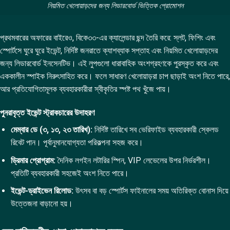
নিয়মিত খেলোয়াড়দের জন্য লিডারবোর্ড ভিত্তিক প্রোমোশন
প্রথমবারের অফারের বাইরেও, বিকে৩৩-এর ক্যালেন্ডার ছন্দ তৈরি করে: স্লট, ফিশিং এবং
স্পোর্টসে ঘুরে ঘুরে ইভেন্ট, নির্দিষ্ট জনরাতে ক্যাশব্যাক সপ্তাহ এবং নিয়মিত খেলোয়াড়দের
জন্য লিডারবোর্ড ইনসেনটিভ। এই লুপগুলো ধারাবাহিক অংশগ্রহণকে পুরস্কৃত করে এবং
এককালীন স্পাইক নিরুৎসাহিত করে। ফলে সাধারণ খেলোয়াড়রা চাপ ছাড়াই অংশ নিতে পারে,
আর প্রতিযোগিতামূলক ব্যবহারকারীরা স্বীকৃতির স্পষ্ট পথ খুঁজে পায়।
পুনরাবৃত্ত ইভেন্ট স্ট্রাকচারের উদাহরণ
মেম্বার ডে (৩, ১৩, ২৩ তারিখ):
নির্দিষ্ট তারিখে সব ভেরিফাইড ব্যবহারকারী স্কেলড
রিবেট পান। পূর্বানুমানযোগ্যতা পরিকল্পনা সহজ করে।
ড্রিমার প্রোগ্রাম:
দৈনিক লগইন লটারির স্পিন, VIP লেভেলের উপর নির্ভরশীল।
প্রতিটি ব্যবহারকারী সহজেই অংশ নিতে পারে।
ইভেন্ট-ড্রাইভেন রিলোড:
উৎসব বা বড় স্পোর্টস ফাইনালের সময় অতিরিক্ত বোনাস দিয়ে
উত্তেজনা বাড়ানো হয়।