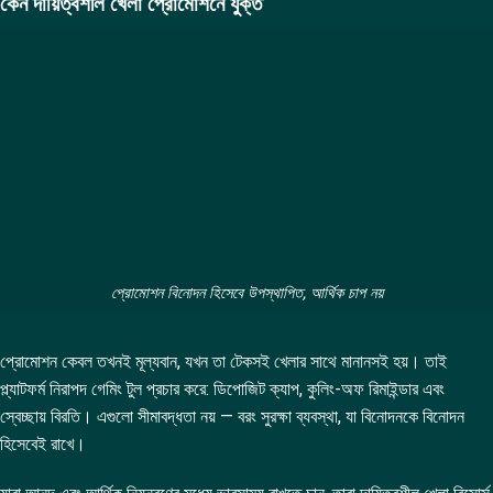
কেন দায়িত্বশীল খেলা প্রোমোশনে যুক্ত
প্রোমোশন বিনোদন হিসেবে উপস্থাপিত, আর্থিক চাপ নয়
প্রোমোশন কেবল তখনই মূল্যবান, যখন তা টেকসই খেলার সাথে মানানসই হয়। তাই
প্ল্যাটফর্ম নিরাপদ গেমিং টুল প্রচার করে: ডিপোজিট ক্যাপ, কুলিং-অফ রিমাইন্ডার এবং
স্বেচ্ছায় বিরতি। এগুলো সীমাবদ্ধতা নয় — বরং সুরক্ষা ব্যবস্থা, যা বিনোদনকে বিনোদন
হিসেবেই রাখে।