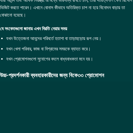
যারা আনন্দ এবং আর্থিক নিয়ন্ত্রণের মধ্যে ভারসাম্য রাখতে চান, তারা দায়িত্বশীল খেলা রিসোর্স
ভিজিট করতে পারেন। এখানে বোনাস কীভাবে অতিরিক্ত চাপ না হয়ে বিনোদন বাড়ায় তা
বোঝানো হয়েছে।
যে সংকেতগুলো জানায় এখন বিরতি নেয়ার সময়
যখন উত্তেজনা আনন্দের পরিবর্তে হতাশা বা তাড়াহুড়োয় রূপ নেয়।
যখন খেলা পরিবার, কাজ বা বিশ্রামের সময়কে ব্যাহত করে।
যখন প্রোমোশনগুলো সুযোগের বদলে বাধ্যবাধকতা মনে হয়।
উচ্চ-প্রদর্শনকারী ব্যবহারকারীদের জন্য বিকে৩৩ প্রোমোশন