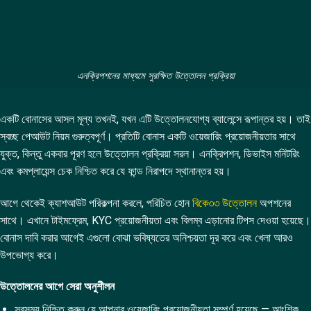
এনক্রিপশনের মাধ্যমে সুরক্ষিত উত্তোলন প্রক্রিয়া
একটি বোনাসের আসল মূল্য তখনই, যখন এটি উত্তোলনযোগ্য ব্যালেন্সে রূপান্তর হয়। তাই
স্বচ্ছ পেআউট নিয়ম গুরুত্বপূর্ণ। প্রতিটি বোনাস একটি ওয়েজারিং প্রয়োজনীয়তার সাথে
যুক্ত, কিন্তু একবার পূরণ হলে উত্তোলন প্রক্রিয়া সরল। এনক্রিপশন, ডিভাইস মনিটরিং
এবং কমপ্লায়েন্স চেক নিশ্চিত করে যে ফান্ড নিরাপদে স্থানান্তর হয়।
আগে থেকেই ক্যাশআউট পরিকল্পনা করলে, পরিচিত হোন
বিকে৩৩ উত্তোলন
অপশনের
সাথে। এখানে টাইমফ্রেম, KYC প্রয়োজনীয়তা এবং বিলম্ব এড়ানোর টিপস দেওয়া হয়েছে।
বোনাস দাবি করার আগেই এগুলো বোঝা ভবিষ্যতের অনিশ্চয়তা দূর করে এবং খেলা আরও
উপভোগ্য করে।
উত্তোলনের আগে সেরা অনুশীলন
সবসময় নিশ্চিত করুন যে আপনার ওয়েজারিং প্রয়োজনীয়তা সম্পূর্ণ হয়েছে — আংশিক