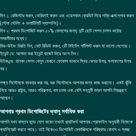
দিন ১: রেজিস্টার করুন, ভেরিফাই করুন এবং ওয়েলকাম ক্রেডিট দিয়ে লব্বি এক্সপ্লোর করুন
(স্টেক স্টেপিং + ভলাটিলিটি স্যাম্পলিং)।
দিন ২: প্রথম ডিপোজিট করুন ৫০% বোনাসের জন্য; দুটি ছোট সেশন চালান কঠোর
সময়সীমার মধ্যে।
মিড-উইক: বিরতি নিন, নোট রিভিউ করুন, ৩টি টাইটেল শর্টলিস্ট করুন যা ভালো লেগেছে।
ইভেন্ট ডে: আলাদা করা ইভেন্ট বাজেট দিয়ে অংশ নিন।
উইকএন্ড: হালকা সেশন খেলুন যেখানে ফোকাস থাকবে স্থির খেলার উপর, ফলাফলের উপর
নয়।
লক্ষ্য সিস্টেমকে ব্যবহার করা নয়, বরং সিস্টেমকে আপনার জন্য কাজ করানো। একই ঝুঁকি
নিয়ে আরও রাউন্ড, আরও পরিকল্পনা, কম চমক এবং বেশি সন্তুষ্টি কারণ আপনি নিয়ন্ত্রণে
আছেন।
আপনার প্রথম ডিপোজিটের ভ্যালু সর্বাধিক করা
আপনি যখন বাস্তব ফান্ড যোগ করেন তখনই প্ল্যাটফর্ম আপনার প্রোফাইল অনুযায়ী নিজেকে
ক্যালিব্রেট করতে পারে। তাই বিকে৩৩ ডিপোজিট মেকানিক্সকে পরিষ্কার বোনাস ও স্বচ্ছ