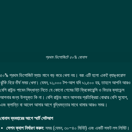
প্রথম ডিপোজিটে ৫০% বোনাস
৫০% প্রথম ডিপোজিট ম্যাচ মানে বড় করে খেলা নয়। বরং এটি হলো
একই ব্যাঙ্করোল
ঝুঁকি নিয়ে দীর্ঘ সময় খেলা
। যেমন, ৳১,০০০ টপ-আপ যদি ৳১,৫০০ হয়, তাহলে আপনি আরও
বেশি রাউন্ড পাবেন সিদ্ধান্ত নিতে যে কোনো গেমের হিট ফ্রিকোয়েন্সি ও ফিচার ক্যাডেন্স
আপনার জন্য উপযুক্ত কি না। বেশি রাউন্ড মানে আপনার প্রতিক্রিয়া বোঝার বেশি সুযোগ,
এবং ক্লান্তি বা আবেগ আসার আগে বুদ্ধিমত্তার সাথে থামার আরও সময়।
বোনাস ব্যবহারের আগে স্মার্ট সেটআপ
সেশন ক্যাপ নির্ধারণ করুন:
সময় (যেমন, ৩০–৪০ মিনিট) এবং একটি সফট লস লিমিট।