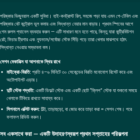
পরিষ্কার ভিজ্যুয়াল একটি সুবিধা। হাই-কনট্রাস্ট রিল, সহজে পড়া যায় এমন পে-টেবিল এবং
পরিষ্কার বেট কন্ট্রোল ভুল কমায় এবং সিদ্ধান্ত নেয়ার মান বাড়ায়। প্রথম স্পিনের আগে
গেম রুলস প্যানেল ব্যবহার করুন — এটি সাধারণ মনে হতে পারে, কিন্তু যারা কন্ট্রিবিউশন
রেট, ফিচার ট্রিগার এবং ন্যূনতম/সর্বোচ্চ স্টেক সিঁড়ি পড়ে তারা খেলার মাঝপথে হঠাৎ
সিদ্ধান্ত নেওয়ার সম্ভাবনা কম।
সেশন মেকানিক্স যা আপনাকে স্থির রাখে
মাইক্রো-বিরতি:
প্রতি ৪–৬ মিনিটে ৩০ সেকেন্ডের বিরতি মনোযোগ রিসেট করে এবং
অটোপাইলট এড়ায়।
দুটি স্টেক পদ্ধতি:
একটি ডিফল্ট স্টেক এবং একটি ছোট “ক্লিপ” স্টেক যা শুকনো সময়ে
খেলাকে টিকিয়ে রাখতে সাহায্য করে।
সিগনালে এক্সিট করুন:
টিল্ট, তাড়াহুড়ো, বা জোর করে তাড়া করা = সেশন শেষ। পরে
ফলাফল রিভিউ করুন।
সব একসাথে করা — একটি উদাহরণস্বরূপ প্রথম সপ্তাহের পরিকল্পনা