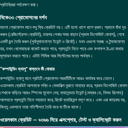
প্রতিক্রিয়া পর্যবেক্ষণ করা।
বিকে৩৩ প্রোমোশনের দর্শন
ভালো প্রোমোশন মানে শুধু ফ্রি ক্রেডিট নয়। এটি হলো
ধাপে ধাপে ক্রম
। প্রথমে বাঁধা দূর
করুন (রেজিস্ট্রেশন ক্রেডিট), তারপর শেখার সময় বাড়ান (প্রথম ডিপোজিট বোনাস), শেষে
একটি ছন্দ তৈরি করুন (পূর্বানুমানযোগ্য ইভেন্ট ও রিবেট)। যখন এগুলো স্বচ্ছ ও ট্র্যাকযোগ্য
হয়, তখন খেলোয়াড়রা বাজেট করতে পারে, প্রস্তুতি নিতে পারে এবং ফলাফল ঠাণ্ডা মাথায়
মূল্যায়ন করতে পারে। এটাই গিমিক আর সিস্টেমের মধ্যে পার্থক্য।
“কম্পাউন্ডিং ভ্যালু” বাস্তবে কী বোঝায়
কম্পাউন্ডিং ভ্যালু মানে প্রতিটি প্রোমোশন পরবর্তীটিকে আরও কার্যকর করে তোলে।
ওয়েলকাম ক্রেডিট আপনাকে লব্বি ও মেকানিক্স বুঝতে সাহায্য করে; প্রথম ডিপোজিট বোনাস
শেখাকে বাড়িয়ে আরও স্পিনের সুযোগ দেয়; ক্যালেন্ডার ইভেন্ট (মেম্বার ডে, থিমড রিলোড)
আপনাকে প্রস্তুতি নিতে সহায়তা করে; রিবেট ভ্যারিয়েন্স মসৃণ করে। একা এরা জাদুকর নয়,
কিন্তু একসাথে তারা গতিশীলতা তৈরি করে যা টিকে থাকে।
ওয়েলকাম ক্রেডিট — ৳৩৬৬ দিয়ে এক্সপ্লোর, টেস্ট ও ক্যালিব্রেট করুন