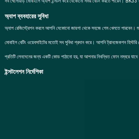
সব খেলোয়াড় মোবাইলে অ্যাপ ইন্সটল করে যেকোনো সময় বেটিং করতে পারেন। BK33 বর্ত
অ্যাপ ব্যবহারের সুবিধা
অ্যাপ রেজিস্ট্রেশন করলে আপনি যেকোনো জায়গা থেকে সহজে গেম খেলতে পারবেন। শুধ
মোবাইল বেটিং ওয়েবসাইটের মতোই সব সুবিধা প্রদান করে। আপনি ট্রানজেকশন হিস্টর
প্রতিটি লেনদেনের জন্য একটি কোড পাঠানো হয়, যা আপনার নিবন্ধিত ফোন নম্বরে যাব
ইন্সটলেশন নির্দেশিকা