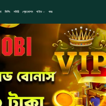
লা
ফিশিং
লটারি
প্রোমোশন
গাইড
খবর