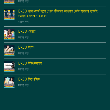
Buffalo
মন্তব্য বন্ধ
অনলাইনে
Online
King
আসল
Casino
Megaways
অর্থে
Bk33 পাসওয়ার্ড ভুলে গেলে কীভাবে আপনার ডেটা হারানো ছাড়াই
Adventure
–
খেলুন
সমস্যার সমাধান করবেন
তে
স্লট
তে
Bk33
গাইড
মন্তব্য বন্ধ
পাসওয়ার্ড
এবং
ভুলে
জেতার
Bk33 এজেন্ট
গেলে
কৌশল
Bk33
মন্তব্য বন্ধ
কীভাবে
তে
এজেন্ট
আপনার
তে
ডেটা
Bk33 অ্যাপ
হারানো
Bk33
মন্তব্য বন্ধ
ছাড়াই
অ্যাপ
সমস্যার
তে
Bk33 উইথড্রয়াল
সমাধান
করবেন
Bk33
মন্তব্য বন্ধ
তে
উইথড্রয়াল
তে
Bk33 ডিপোজিট
Bk33
মন্তব্য বন্ধ
ডিপোজিট
তে