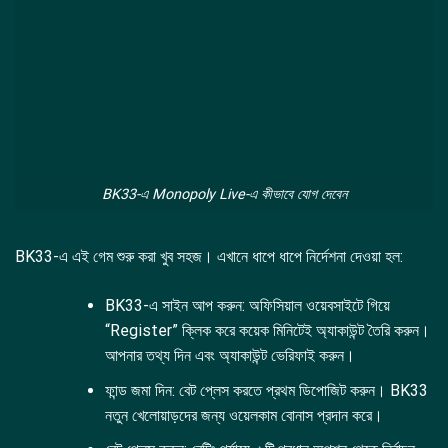
BK33-এ Monopoly Live-এ কীভাবে যোগ দেবেন
BK33-এ এই গেম শুরু করা খুব সহজ। এখানে ধাপে ধাপে নির্দেশনা দেওয়া হল:
BK33-এ সাইন আপ করুন: অফিসিয়াল ওয়েবসাইটে গিয়ে
“Register” ক্লিক করে কয়েক মিনিটেই অ্যাকাউন্ট তৈরি করুন।
আপনার তথ্য দিন এবং অ্যাকাউন্ট ভেরিফাই করুন।
ফান্ড জমা দিন: বেট প্লেস করতে প্রথম ডিপোজিট করুন। BK33
নতুন খেলোয়াড়দের জন্য ওয়েলকাম বোনাস প্রদান করে।