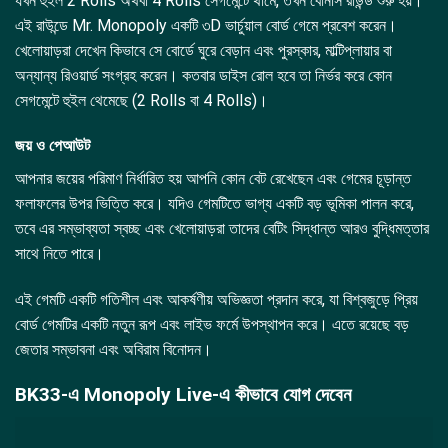
যখন হুইল 2 Rolls অথবা 4 Rolls সেগমেন্টে থামে, তখন বোনাস রাউন্ড শুরু হয়।
এই রাউন্ডে Mr. Monopoly একটি ৩D ভার্চুয়াল বোর্ড গেমে প্রবেশ করেন।
খেলোয়াড়রা দেখেন কিভাবে সে বোর্ডে ঘুরে বেড়ান এবং পুরস্কার, মাল্টিপ্লায়ার বা
অন্যান্য রিওয়ার্ড সংগ্রহ করেন। কতবার ডাইস রোল হবে তা নির্ভর করে কোন
সেগমেন্টে হুইল থেমেছে (2 Rolls বা 4 Rolls)।
জয় ও পেআউট
আপনার জয়ের পরিমাণ নির্ধারিত হয় আপনি কোন বেট রেখেছেন এবং গেমের চূড়ান্ত
ফলাফলের উপর ভিত্তি করে। যদিও গেমটিতে ভাগ্য একটি বড় ভূমিকা পালন করে,
তবে এর সম্ভাব্যতা স্বচ্ছ এবং খেলোয়াড়রা তাদের বেটিং সিদ্ধান্ত আরও বুদ্ধিমত্তার
সাথে নিতে পারে।
এই গেমটি একটি গতিশীল এবং আকর্ষণীয় অভিজ্ঞতা প্রদান করে, যা বিশ্বজুড়ে প্রিয়
বোর্ড গেমটির একটি নতুন রূপ এবং লাইভ ফর্মে উপস্থাপন করে। এতে রয়েছে বড়
জেতার সম্ভাবনা এবং অবিরাম বিনোদন।
BK33-এ Monopoly Live-এ কীভাবে যোগ দেবেন