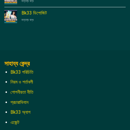
Bk33
মন্তব্য বন্ধ
তে
উইথড্রয়াল
তে
Bk33 ডিপোজিট
Bk33
মন্তব্য বন্ধ
ডিপোজিট
তে
সাহায্য কেন্দ্র
Bk33 পরিচিতি
নিয়ম ও শর্তাবলী
গোপনীয়তা নীতি
প্রচারাভিযান
Bk33 অ্যাপ
এজেন্ট