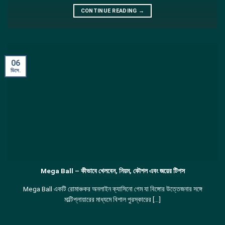
CONTINUE READING
→
06
ডিসে.
Mega Ball – কীভাবে খেলবেন, নিয়ম, কৌশল এবং জয়ের টিপস
Mega Ball একটি রোমাঞ্চকর অনলাইন ক্যাসিনো গেম যা বিঙ্গোর উত্তেজনার সঙ্গে
মাল্টিপ্লায়ারের মাধ্যমে বিশাল পুরস্কারের [...]