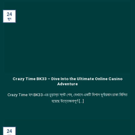
24
জুন
Crazy Time BK33 – Dive Into the Ultimate Online Casino
Adventure
Crazy Time হল BK33-এর চূড়ান্ত স্লট গেম, যেখানে একটি বিশাল ঘূর্ণায়মান চাকা মিলিত
হয়েছে উত্তেজনাপূর্ণ [...]
24