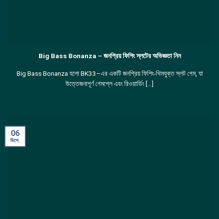
Big Bass Bonanza – জনপ্রিয় ফিশিং স্লটের অভিজ্ঞতা নিন
Big Bass Bonanza হলো BK33–এর একটি জনপ্রিয় ফিশিং-থিমযুক্ত স্লট গেম, যা
উত্তেজনাপূর্ণ গেমপ্লে এবং রিওয়ার্ডিং [...]
06
ডিসে.