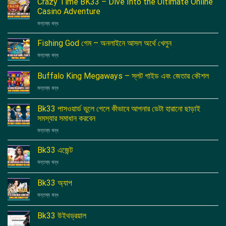
Crazy Time BK33 – Dive Into the Ultimate Online
আপনার
ও
Casino Adventure
নিজস্ব
বড়
Crazy
মন্তব্য বন্ধ
জুরাসিক
পুরস্কার
Time
পার্ক
তে
BK33
তৈরি
Fishing God গেম – অনলাইনে আসল অর্থে খেলুন
–
এবং
Fishing
মন্তব্য বন্ধ
Dive
পরিচালনা
God
Into
করুন
গেম
the
Buffalo King Megaways – স্লট গাইড এবং জেতার কৌশল
তে
–
Ultimate
Buffalo
মন্তব্য বন্ধ
অনলাইনে
Online
King
আসল
Casino
Megaways
অর্থে
Bk33 পাসওয়ার্ড ভুলে গেলে কীভাবে আপনার ডেটা হারানো ছাড়াই
Adventure
–
খেলুন
সমস্যার সমাধান করবেন
তে
স্লট
তে
Bk33
গাইড
মন্তব্য বন্ধ
পাসওয়ার্ড
এবং
ভুলে
জেতার
Bk33 এজেন্ট
গেলে
কৌশল
Bk33
মন্তব্য বন্ধ
কীভাবে
তে
এজেন্ট
আপনার
তে
ডেটা
Bk33 অ্যাপ
হারানো
Bk33
মন্তব্য বন্ধ
ছাড়াই
অ্যাপ
সমস্যার
তে
Bk33 উইথড্রয়াল
সমাধান
করবেন