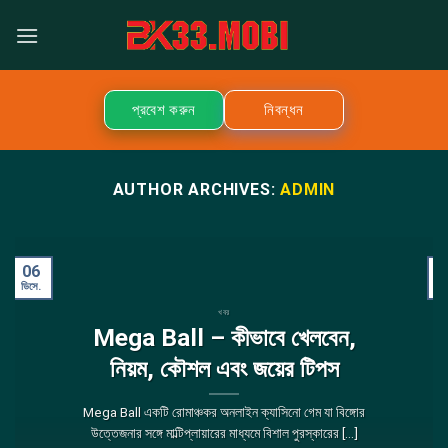
Skip
to
content
প্রবেশ করুন
নিবন্ধন
AUTHOR ARCHIVES:
ADMIN
06
ডিসে.
ডি
খবর
Mega Ball – কীভাবে খেলবেন,
নিয়ম, কৌশল এবং জয়ের টিপস
Mega Ball একটি রোমাঞ্চকর অনলাইন ক্যাসিনো গেম যা বিঙ্গোর
উত্তেজনার সঙ্গে মাল্টিপ্লায়ারের মাধ্যমে বিশাল পুরস্কারের [...]