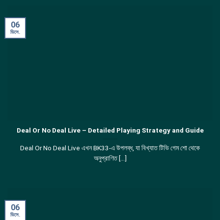
06
ডিসে.
Deal Or No Deal Live – Detailed Playing Strategy and Guide
Deal Or No Deal Live এখন BK33-এ উপলব্ধ, যা বিখ্যাত টিভি গেম শো থেকে
অনুপ্রাণিত [...]
06
ডিসে.